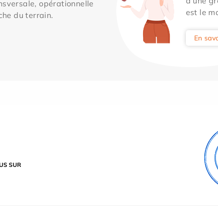
d'une gr
sversale, opérationnelle
est le m
che du terrain.
En savo
US SUR