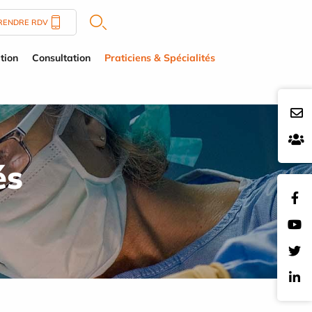
RENDRE RDV
tion
Consultation
Praticiens & Spécialités
és