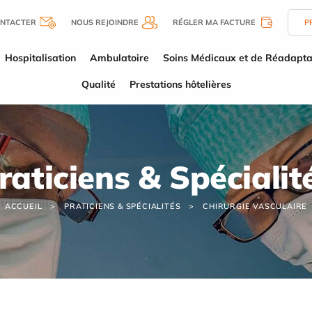
NTACTER
NOUS REJOINDRE
RÉGLER MA FACTURE
P
Hospitalisation
Ambulatoire
Soins Médicaux et de Réadapta
Qualité
Prestations hôtelières
raticiens & Spécialit
ACCUEIL
PRATICIENS & SPÉCIALITÉS
CHIRURGIE VASCULAIRE