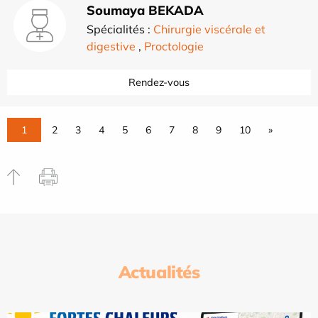
Soumaya BEKADA
Spécialités :
Chirurgie viscérale et
digestive
,
Proctologie
Rendez-vous
1
2
3
4
5
6
7
8
9
10
»
Actualités