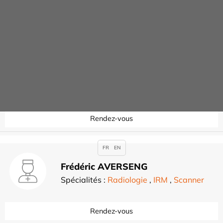
Contacter
Raphaël ATIA
Spécialités :
Ophtalmologie
,
Chirurgie
ophtalmologique
Rendez-vous
FR
EN
Frédéric AVERSENG
Spécialités :
Radiologie
,
IRM
,
Scanner
Rendez-vous