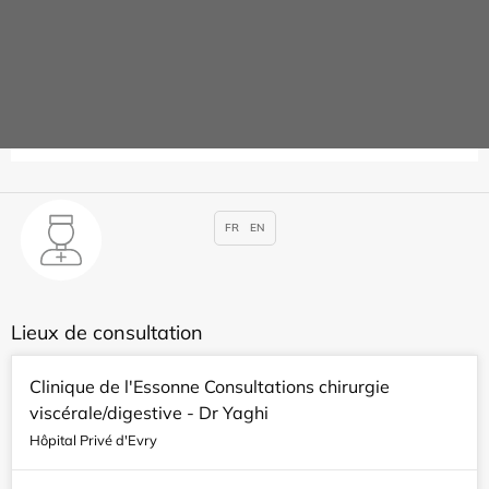
Soumaya BEKADA
Spécialités :
Chirurgie viscérale et digestive
,
Proctologie
Rendez-vous
FR
EN
Lieux de consultation
Clinique de l'Essonne Consultations chirurgie
viscérale/digestive - Dr Yaghi
Hôpital Privé d'Evry