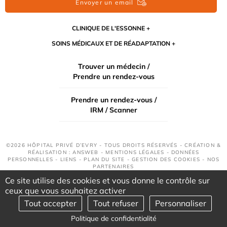
Envoyer un email
CLINIQUE DE L'ESSONNE
SOINS MÉDICAUX ET DE RÉADAPTATION
Trouver un médecin /
Prendre un rendez-vous
Prendre un rendez-vous /
IRM / Scanner
©2026 HÔPITAL PRIVÉ D’EVRY - TOUS DROITS RÉSERVÉS - CRÉATION &
RÉALISATION : ANSWEB -
MENTIONS LÉGALES
-
DONNÉES
PERSONNELLES
-
LIENS
-
PLAN DU SITE
-
GESTION DES COOKIES
-
NOS
PARTENAIRES
Ce site utilise des cookies et vous donne le contrôle sur
ceux que vous souhaitez activer
Tout accepter
Tout refuser
Personnaliser
Politique de confidentialité