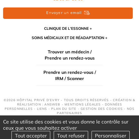
Envoyer un email
CLINIQUE DE L'ESSONNE
SOINS MÉDICAUX ET DE RÉADAPTATION
Trouver un médecin /
Prendre un rendez-vous
Prendre un rendez-vous /
IRM / Scanner
©2026 HÔPITAL PRIVÉ D’EVRY - TOUS DROITS RÉSERVÉS - CRÉATION &
RÉALISATION : ANSWEB -
MENTIONS LÉGALES
-
DONNÉES
PERSONNELLES
-
LIENS
-
PLAN DU SITE
-
GESTION DES COOKIES
-
NOS
PARTENAIRES
Ce site utilise des cookies et vous donne le contrôle sur
ceux que vous souhaitez activer
Tout accepter
Tout refuser
Personnaliser