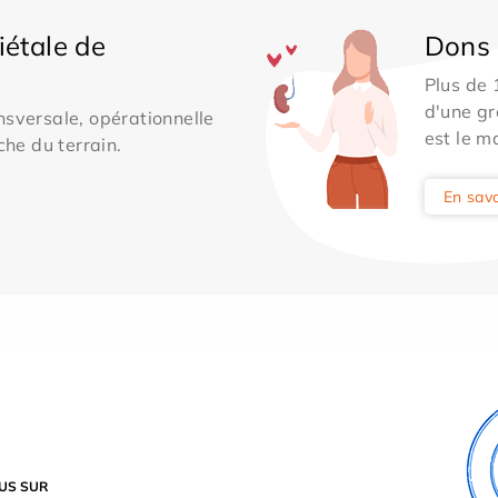
iétale de
Dons 
Plus de
d'une gr
sversale, opérationnelle
est le m
che du terrain.
En savo
US SUR