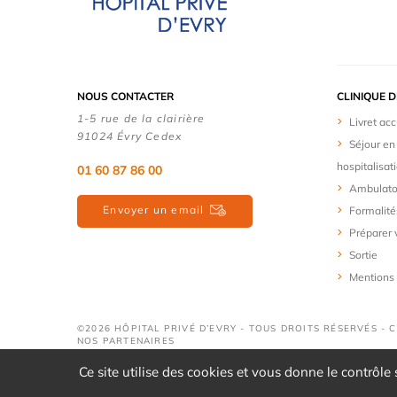
NOUS CONTACTER
CLINIQUE 
1-5 rue de la clairière
Livret acc
91024 Évry Cedex
Séjour en
hospitalisat
01 60 87 86 00
Ambulato
Envoyer un email
Formalité
Préparer 
Sortie
Mentions 
©2026 HÔPITAL PRIVÉ D’EVRY - TOUS DROITS RÉSERVÉS - 
NOS PARTENAIRES
Ce site utilise des cookies et vous donne le contrôle