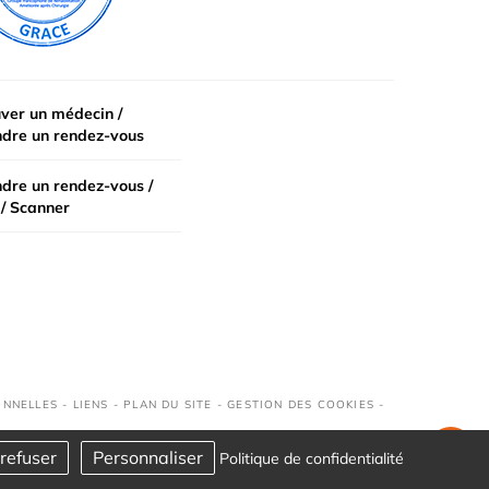
ver un médecin /
ndre un rendez-vous
dre un rendez-vous /
/ Scanner
ONNELLES
-
LIENS
-
PLAN DU SITE
-
GESTION DES COOKIES
-
refuser
Personnaliser
Politique de confidentialité