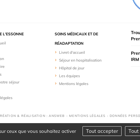
Trou
DE L'ESSONNE
SOINS MÉDICAUX ET DE
Pre
ueil
RÉADAPTATION
Livret d'accueil
Pren
ion
IRM 
Séjour en hospitalisation
ire
Hôpital de jour
s
Les équipes
votre séjour
Mentions légales
légales
CRÉATION & RÉALISATION : ANSWEB -
MENTIONS LÉGALES
-
DONNÉES PERS
Tout accepter
Tout 
 sur ceux que vous souhaitez activer