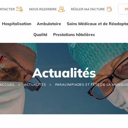
NTACTER
NOUS REJOINDRE
RÉGLER MA FACTURE
P
Hospitalisation
Ambulatoire
Soins Médicaux et de Réadapta
Qualité
Prestations hôtelières
Actualités
ACCUEIL
ACTUALITÉS
PARALYMPIADES ET FÊTE DE LA MUSIQU