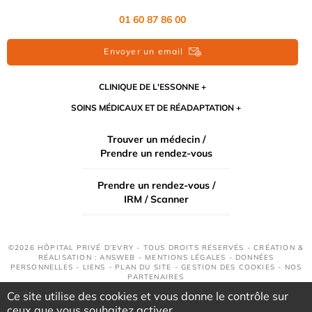
01 60 87 86 00
Envoyer un email
CLINIQUE DE L'ESSONNE
SOINS MÉDICAUX ET DE RÉADAPTATION
Trouver un médecin /
Prendre un rendez-vous
Prendre un rendez-vous /
IRM / Scanner
©2026 HÔPITAL PRIVÉ D’EVRY - TOUS DROITS RÉSERVÉS - CRÉATION &
RÉALISATION : ANSWEB -
MENTIONS LÉGALES
-
DONNÉES
PERSONNELLES
-
LIENS
-
PLAN DU SITE
-
GESTION DES COOKIES
-
NOS
PARTENAIRES
Ce site utilise des cookies et vous donne le contrôle sur
ceux que vous souhaitez activer