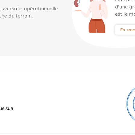
d'une gr
sversale, opérationnelle
est le m
che du terrain.
En savo
US SUR